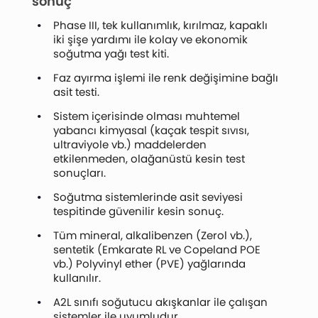
sonuç
Phase III, tek kullanımlık, kırılmaz, kapaklı
iki şişe yardımı ile kolay ve ekonomik
soğutma yağı test kiti.
Faz ayırma işlemi ile renk değişimine bağlı
asit testi.
Sistem içerisinde olması muhtemel
yabancı kimyasal (kaçak tespit sıvısı,
ultraviyole vb.) maddelerden
etkilenmeden, olağanüstü kesin test
sonuçları.
Soğutma sistemlerinde asit seviyesi
tespitinde güvenilir kesin sonuç.
Tüm mineral, alkalibenzen (Zerol vb.),
sentetik (Emkarate RL ve Copeland POE
vb.) Polyvinyl ether (PVE) yağlarında
kullanılır.
A2L sınıfı soğutucu akışkanlar ile çalışan
sistemler ile uyumludur.