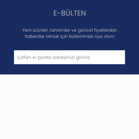
E-BÜLTEN
Yeni ürünler, tanıtımlar ve güncel fiyatlardan
haberdar olmak için bültenimize üye olun!
E-Posta listemize üye olarak SibaKlima’nın
yeni ürün, güncel fiyat listeleri ve
tanıtımlarından haberdar olmayı onaylamış
olursunuz.
Aydınlatma Metni